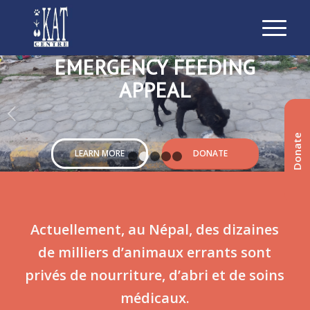
EMERGENCY FEEDING
APPEAL
Suivant
Donate
LEARN MORE
DONATE
1
2
3
4
5
Actuellement, au Népal, des dizaines
de milliers d’animaux errants sont